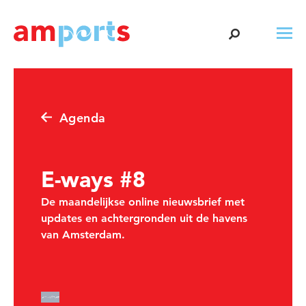
Agenda
E-ways #8
De maandelijkse online nieuwsbrief met
updates en achtergronden uit de havens
van Amsterdam.