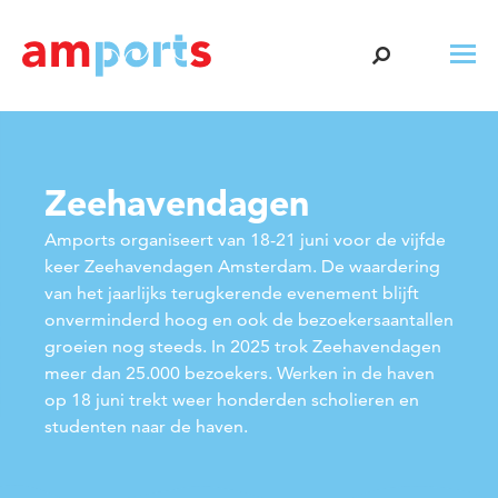
Zeehavendagen
Amports organiseert van 18-21 juni voor de vijfde
keer Zeehavendagen Amsterdam. De waardering
van het jaarlijks terugkerende evenement blijft
onverminderd hoog en ook de bezoekersaantallen
groeien nog steeds. In 2025 trok Zeehavendagen
meer dan 25.000 bezoekers. Werken in de haven
op 18 juni trekt weer honderden scholieren en
studenten naar de haven.