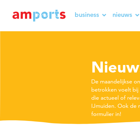
business
nieuws
Nieuw
De maandelijkse onl
betrokken voelt bi
die actueel of rele
IJmuiden. Ook de n
formulier in!