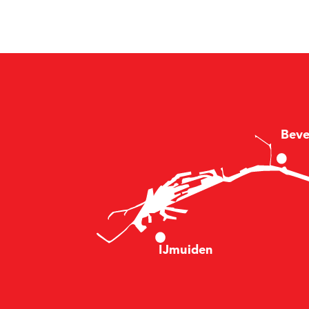
B
e
v
I
Jm
u
i
d
en