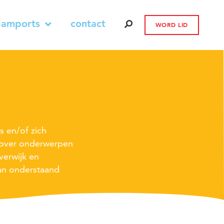
 amports
contact
WORD LID
s en/of zich
s over onderwerpen
verwijk en
an onderstaand