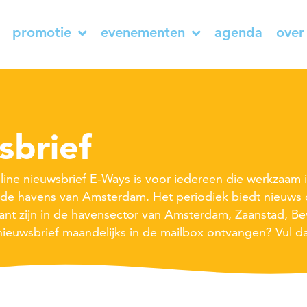
promotie
evenementen
agenda
over
sbrief
ine nieuwsbrief E-Ways is voor iedereen die werkzaam i
j de havens van Amsterdam. Het periodiek biedt nieuw
vant zijn in de havensector van Amsterdam, Zaanstad, Be
ieuwsbrief maandelijks in de mailbox ontvangen? Vul d