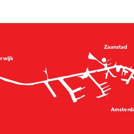
Zaan
stad
e
r
wijk
Amste
r
d