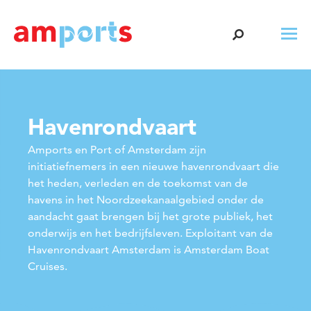
Havenrondvaart
Amports en Port of Amsterdam zijn
initiatiefnemers in een nieuwe havenrondvaart die
het heden, verleden en de toekomst van de
havens in het Noordzeekanaalgebied onder de
aandacht gaat brengen bij het grote publiek, het
onderwijs en het bedrijfsleven. Exploitant van de
Havenrondvaart Amsterdam is Amsterdam Boat
Cruises.