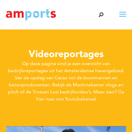
Videoreportages
Op deze pagina vind je een overzicht van
bedrijfsreportages uit het Amsterdamse havengebied.
Van de opslag van Cacao tot de bootmannen en
betonproducenten. Bekijk de Machinekamer vlogs en
pitch of de Trossen Los! bedrijfsvideo’s. Meer zien?
Ga
hier naar ons Youtubekanaal