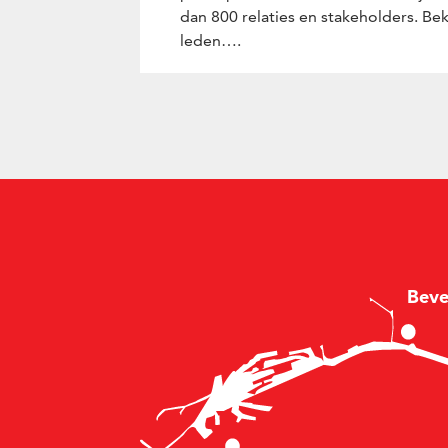
dan 800 relaties en stakeholders. Beki
leden….
B
e
v