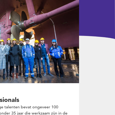
sionals
ge talenten bevat ongeveer 100
nder 35 jaar die werkzaam zijn in de