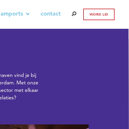
 amports
contact
WORD LID
aven vind je bij
terdam. Met onze
sector met elkaar
laties?