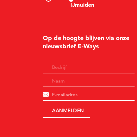
I
Jm
u
i
d
en
Op de hoogte blijven via onze
nieuwsbrief E-Ways