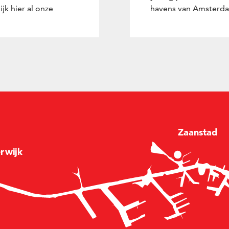
jk hier al onze
havens van Amsterd
Zaan
stad
e
r
wijk