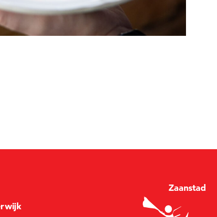
Zaan
stad
e
r
wijk