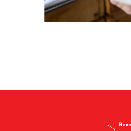
B
e
v