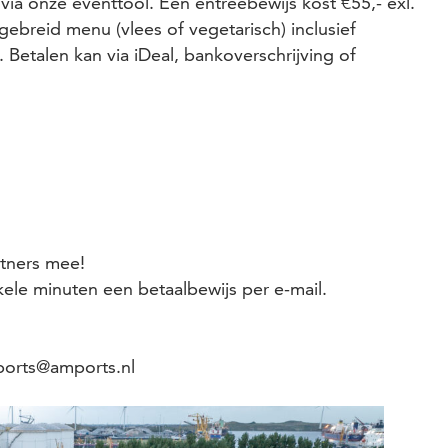
via onze eventtool. Een entreebewijs kost €55,- exl.
gebreid menu (vlees of vegetarisch) inclusief
 Betalen kan via iDeal, bankoverschrijving of
rtners mee!
le minuten een betaalbewijs per e-mail.
ports@amports.nl