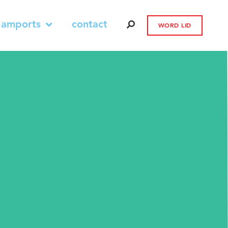
 amports
contact
WORD LID