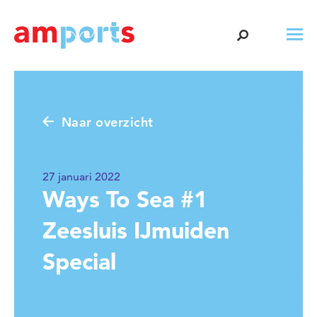
Naar overzicht
27 januari 2022
Ways To Sea #1
Zeesluis IJmuiden
Special