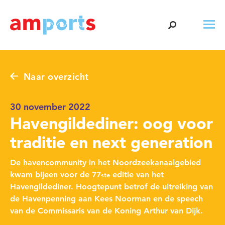
Naar overzicht
30 november 2022
Havengildediner: oog voor
traditie en next generation
De havencommunity in het Noordzeekanaalgebied
kwam bijeen voor de 77
editie van het
ste
Havengildediner. Hoogtepunt betrof de uitreiking van
de Havenpenning aan Kees Noorman en de speech
van de Commissaris van de Koning Arthur van Dijk.