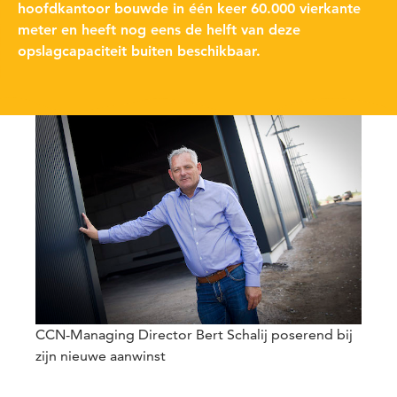
hoofdkantoor bouwde in één keer 60.000 vierkante
meter en heeft nog eens de helft van deze
opslagcapaciteit buiten beschikbaar.
CCN-Managing Director Bert Schalij poserend bij
zijn nieuwe aanwinst