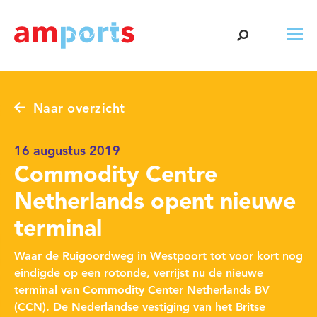
Naar overzicht
16 augustus 2019
Commodity Centre
Netherlands opent nieuwe
terminal
Waar de Ruigoordweg in Westpoort tot voor kort nog
eindigde op een rotonde, verrijst nu de nieuwe
terminal van Commodity Center Netherlands BV
(CCN). De Nederlandse vestiging van het Britse