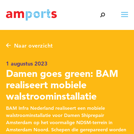
Naar overzicht
1 augustus 2023
Damen goes green: BAM
realiseert mobiele
walstroominstallatie
BAM Infra Nederland realiseert een mobiele
walstroominstallatie voor Damen Shiprepair
Amsterdam op het voormalige NDSM-terrein in
Amsterdam Noord. Schepen die gerepareerd worden