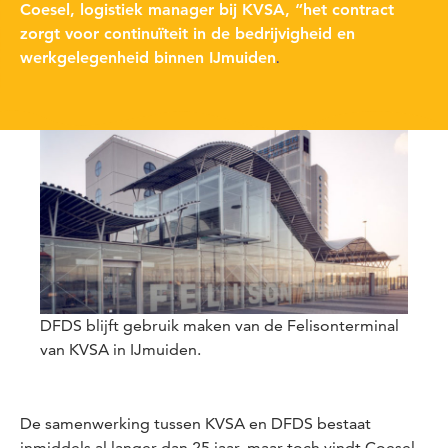
Coesel, logistiek manager bij KVSA, “het contract
zorgt voor continuïteit in de bedrijvigheid en
werkgelegenheid binnen IJmuiden
.
DFDS blijft gebruik maken van de Felisonterminal
van KVSA in IJmuiden.
De samenwerking tussen KVSA en DFDS bestaat
inmiddels al langer dan 25 jaar, maar toch vindt Coesel