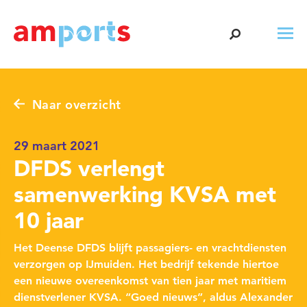
Naar overzicht
29 maart 2021
DFDS verlengt
samenwerking KVSA met
10 jaar
Het Deense DFDS blijft passagiers- en vrachtdiensten
verzorgen op IJmuiden. Het bedrijf tekende hiertoe
een nieuwe overeenkomst van tien jaar met maritiem
dienstverlener KVSA. “Goed nieuws”, aldus Alexander