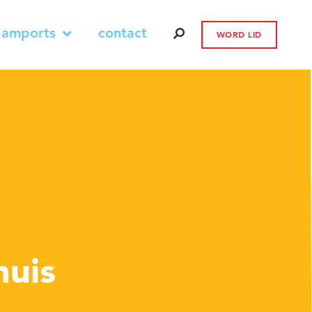
 amports
contact
WORD LID
huis