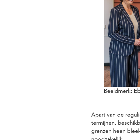
Beeldmerk: Eb
Apart van de regul
termijnen, beschik
grenzen heen bleek
noodzakelijk.