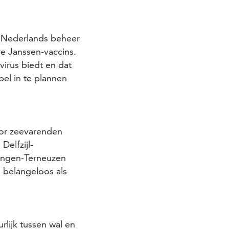
n Nederlands beheer
re Janssen-vaccins.
virus biedt en dat
bel in te plannen
oor zeevarenden
elfzijl-
ingen-Terneuzen
belangeloos als
rlijk tussen wal en