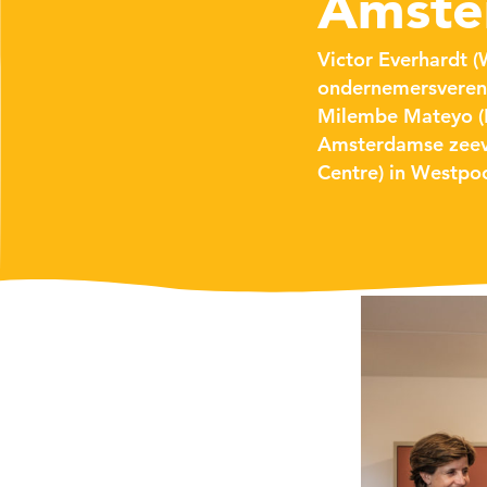
Amste
Victor Everhardt 
ondernemersvereni
Milembe Mateyo (H
Amsterdamse zeev
Centre) in Westpoo