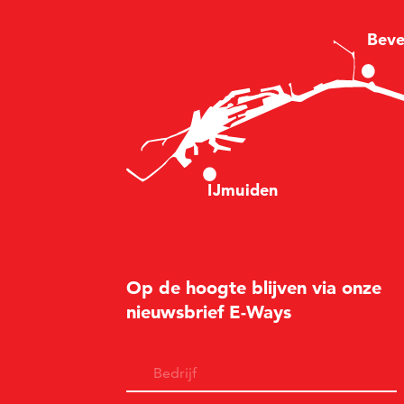
B
e
v
I
Jm
u
i
d
en
Op de hoogte blijven via onze
nieuwsbrief E-Ways