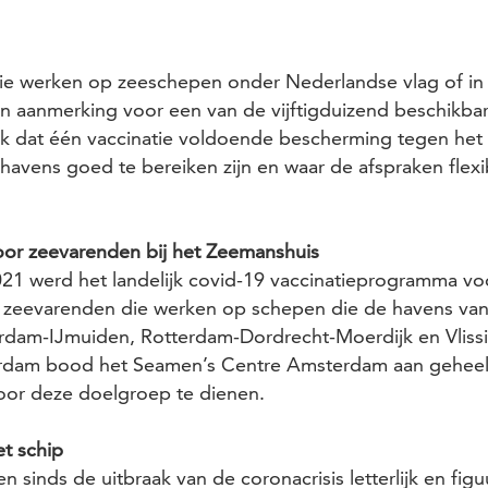
ie werken op zeeschepen onder Nederlandse vlag of i
in aanmerking voor een van de vijftigduizend beschikba
ijk dat één vaccinatie voldoende bescherming tegen het 
e havens goed te bereiken zijn en waar de afspraken flexi
voor zeevarenden bij het Zeemanshuis
1 werd het landelijk covid-19 vaccinatieprogramma v
e
zeevarenden die werken op schepen die de havens van D
dam-IJmuiden, Rotterdam-Dordrecht-Moerdijk en Vliss
rdam bood het Seamen’s Centre Amsterdam aan geheel 
voor deze doelgroep te dienen.
et schip
sinds de uitbraak van de coronacrisis letterlijk en figuu