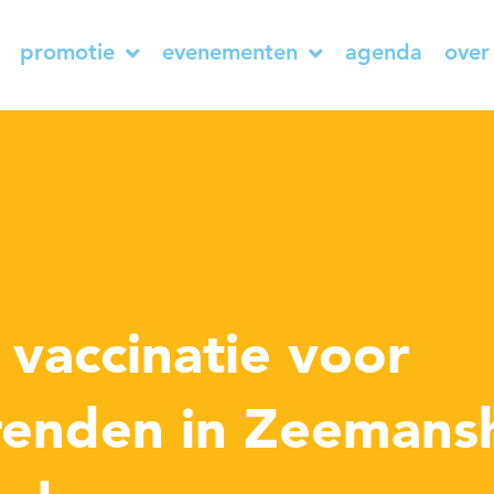
promotie
evenementen
agenda
over
t
 vaccinatie voor
renden in Zeemans