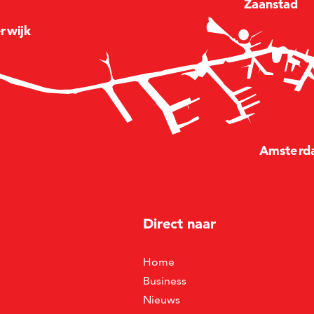
Zaan
stad
e
r
wijk
Amste
r
d
Direct naar
Home
Business
Nieuws