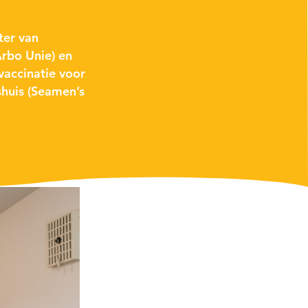
ter van
rbo Unie) en
accinatie voor
huis (Seamen’s