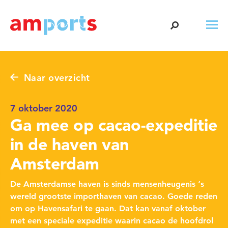
Naar overzicht
7 oktober 2020
Ga mee op cacao-expeditie
in de haven van
Amsterdam
De Amsterdamse haven is sinds mensenheugenis ‘s
wereld grootste importhaven van cacao. Goede reden
om op Havensafari te gaan. Dat kan vanaf oktober
met een speciale expeditie waarin cacao de hoofdrol