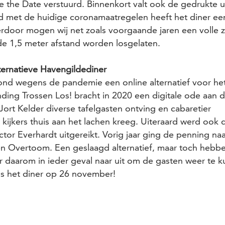
ve the Date verstuurd. Binnenkort valt ook de gedrukte 
d met de huidige coronamaatregelen heeft het diner ee
erdoor mogen wij net zoals voorgaande jaren een volle 
e 1,5 meter afstand worden losgelaten.
ternatieve Havengildediner
ond wegens de pandemie een online alternatief voor he
nding Trossen Los! bracht in 2020 een digitale ode aan 
Jort Kelder diverse tafelgasten ontving en cabaretier
kijkers thuis aan het lachen kreeg. Uiteraard werd oo
tor Everhardt uitgereikt. Vorig jaar ging de penning n
 Overtoom. Een geslaagd alternatief, maar toch hebbe
er daarom in ieder geval naar uit om de gasten weer te 
ns het diner op 26 november!