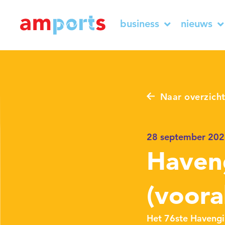
business
nieuws
Naar overzich
28 september 20
Haveng
(voora
Het 76ste
Havengi