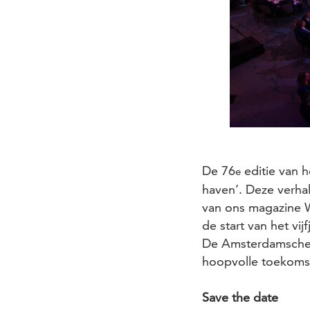
De 76
editie van h
e
haven’. Deze verhal
van ons magazine Wa
de start van het vi
De Amsterdamsche H
hoopvolle toekoms
Save the date