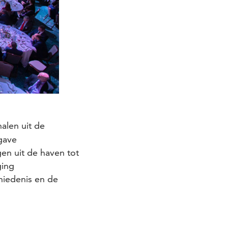
alen uit de
tgave
en uit de haven tot
ging
hiedenis en de