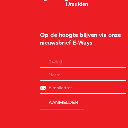
I
Jm
u
i
d
en
Op de hoogte blijven via onze
nieuwsbrief E-Ways