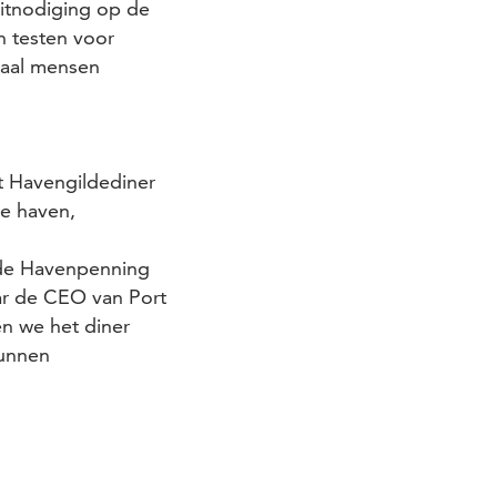
uitnodiging op de
n testen voor
zaal mensen
t Havengildediner
de haven,
k de Havenpenning
aar de CEO van Port
n we het diner
kunnen