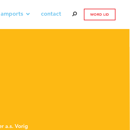
 amports
contact
WORD LID
 a.s. Vorig