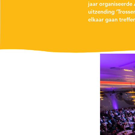
jaar
organiseerde
uitzending
‘Trosse
elkaar gaan treff