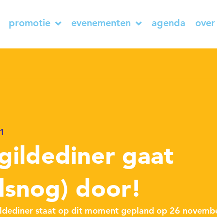
promotie
evenementen
agenda
over
t
21
ildediner gaat
lsnog) door!
ldediner
staat op dit moment gepland op 26 november