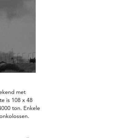
 bekend met
e is 108 x 48
4000 ton. Enkele
tonkolossen.