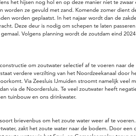
jdens het hijsen nog hol en op deze manier niet te zwaar 
an worden ze gevuld met zand. Komende zomer dient de
nden worden geplaatst. In het najaar wordt dan de zakde
racht. Deze deur is nodig om schepen te laten passeren
gemaal. Volgens planning wordt de zoutdam eind 2024 
constructie om zoutwater selectief af te voeren naar d
staat verdere verzilting van het Noordzeekanaal door h
voorkomt. Via Zeesluis IJmuiden stroomt namelijk veel 
an via de Noordersluis. Te veel zoutwater heeft negati
 en tuinbouw en ons drinkwater.
soort brievenbus om het zoute water weer af te voeren
etwater, zakt het zoute water naar de bodem. Door een