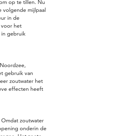
om op te tillen. Nu
 volgende mijlpaal
ur in de
 voor het
in gebruik
e Noordzee,
et gebruik van
meer zoutwater het
eve effecten heeft
. Omdat zoutwater
 opening onderin de