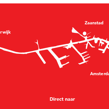
Zaan
stad
e
r
wijk
Amste
r
d
Direct naar