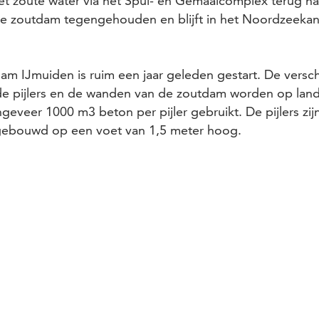
t zoute water via het Spui- en Gemaalcomplex terug na
e zoutdam tegengehouden en blijft in het Noordzeekan
m IJmuiden is ruim een jaar geleden gestart. De versch
 de pijlers en de wanden van de zoutdam worden op la
ongeveer 1000 m3 beton per pijler gebruikt. De pijlers zij
gebouwd op een voet van 1,5 meter hoog.