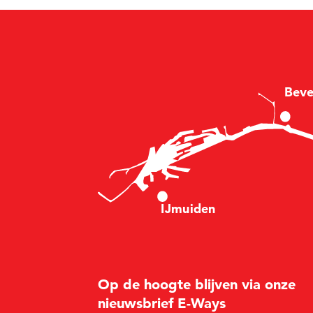
B
e
v
I
Jm
u
i
d
en
Op de hoogte blijven via onze
nieuwsbrief E-Ways