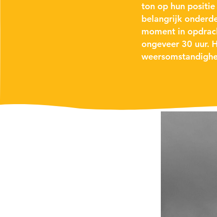
ton op hun positie
belangrijk onderd
moment in opdrach
ongeveer 30 uur. 
weersomstandighe