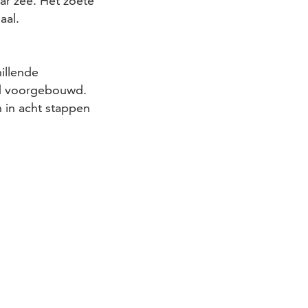
ar zee. Het zoete
aal.
illende
nd voorgebouwd.
n in acht stappen