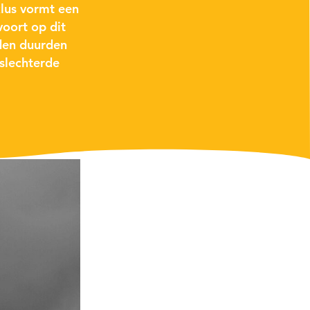
klus vormt een
oort op dit
den duurden
slechterde