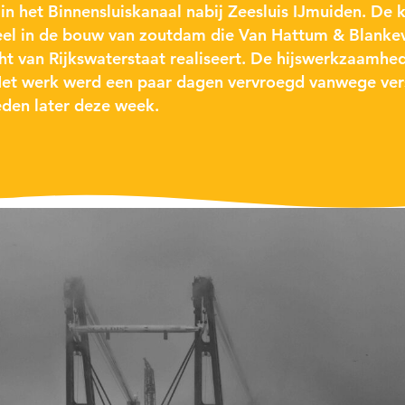
 in het Binnensluiskanaal nabij Zeesluis IJmuiden. De 
eel in de bouw van zoutdam die Van Hattum & Blankev
t van Rijkswaterstaat realiseert. De hijswerkzaamhe
Het werk werd een paar dagen vervroegd vanwege ver
den later deze week.