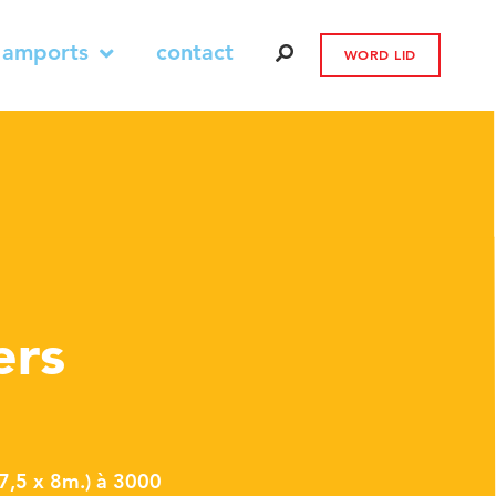
 amports
contact
WORD LID
ers
27,5 x 8m.) à 3000