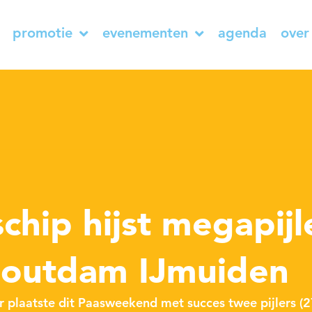
promotie
evenementen
agenda
over
t
chip hijst megapijl
Zoutdam IJmuiden
r plaatste dit Paasweekend met succes twee pijlers (