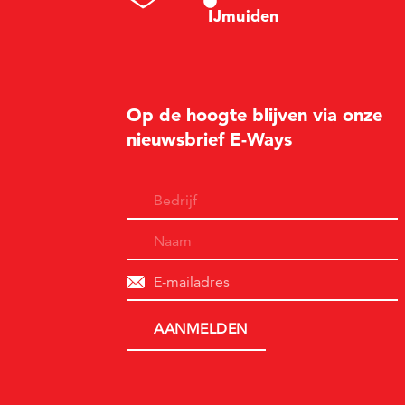
I
Jm
u
i
d
en
Op de hoogte blijven via onze
nieuwsbrief E-Ways