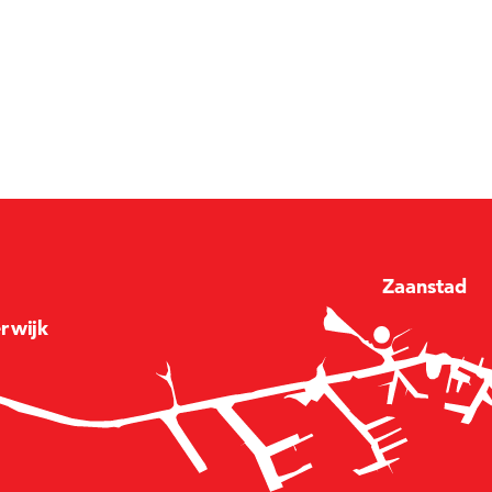
Zaan
stad
e
r
wijk