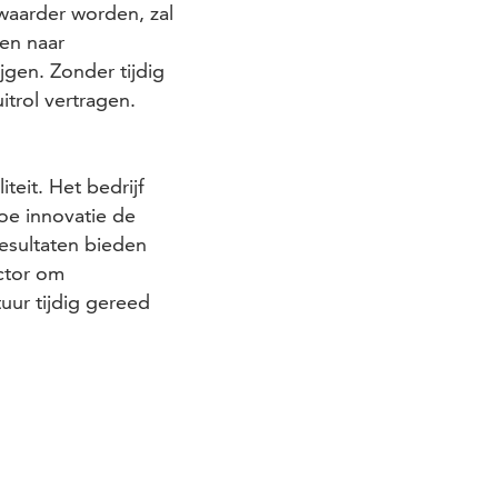
waarder worden, zal
en naar
gen. Zonder tijdig
trol vertragen.
teit. Het bedrijf
hoe innovatie de
resultaten bieden
ector om
uur tijdig gereed