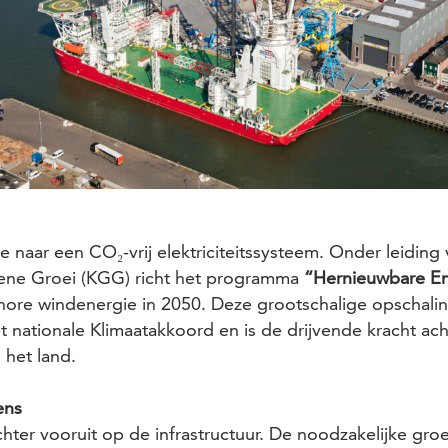
 naar een CO₂-vrij elektriciteitssysteem. Onder leiding 
oene Groei (KGG) richt het programma
“Hernieuwbare En
ore windenergie in 2050. Deze grootschalige opschali
 nationale Klimaatakkoord en is de drijvende kracht ac
 het land.
ens
hter vooruit op de infrastructuur. De noodzakelijke groe