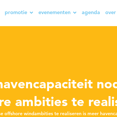
promotie
evenementen
agenda
over
t
avencapaciteit no
re ambities te real
 offshore windambities te realiseren is meer havenca