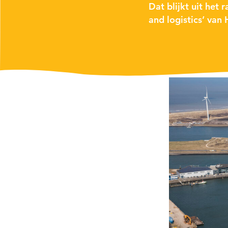
Dat blijkt uit het
and logistics’ van