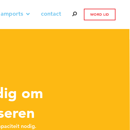
 amports
contact
WORD LID
dig om
iseren
paciteit nodig.