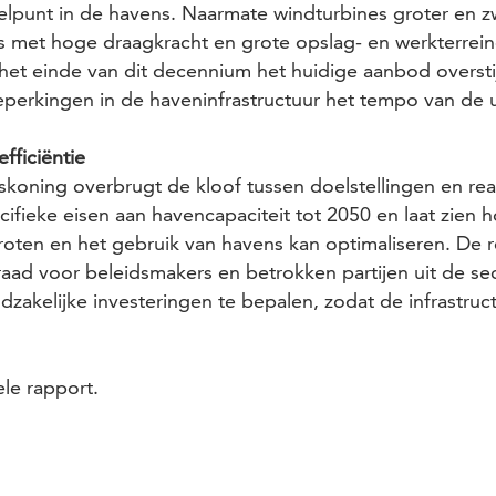
elpunt in de havens. Naarmate windturbines groter en z
s met hoge draagkracht en grote opslag- en werkterrein
het einde van dit decennium het huidige aanbod overstij
perkingen in de haveninfrastructuur het tempo van de ui
fficiëntie
koning overbrugt de kloof tussen doelstellingen en reali
ifieke eisen aan haven­capaciteit tot 2050 en laat zien 
groten en het gebruik van havens kan optimaliseren. De 
raad voor beleidsmakers en betrokken partijen uit de s
zakelijke investeringen te bepalen, zodat de infrastruct
le rapport.