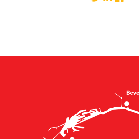
B
e
v