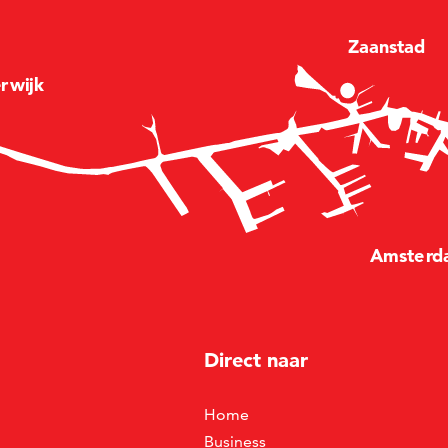
Zaan
stad
e
r
wijk
Amste
r
d
Direct naar
Home
Business