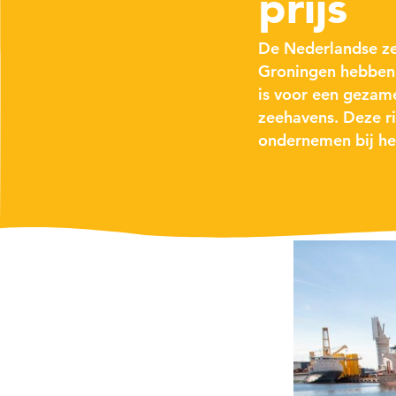
prijs
De Nederlandse ze
Groningen hebben 
is voor een gezame
zeehavens. Deze r
ondernemen bij he