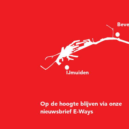
B
e
v
I
Jm
u
i
d
en
Op de hoogte blijven via onze
nieuwsbrief E-Ways