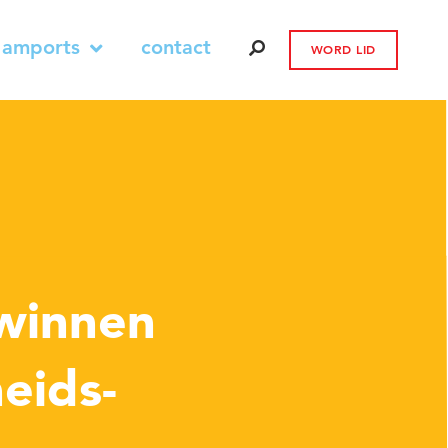
 amports
contact
WORD LID
winnen
eids-