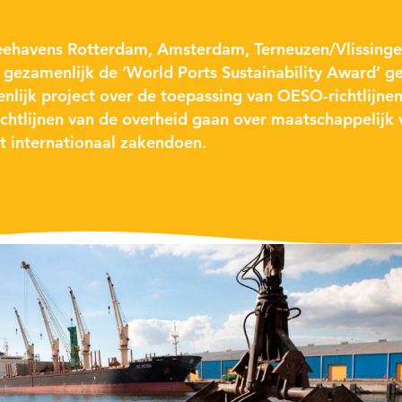
ehavens Rotterdam, Amsterdam, Terneuzen/Vlissinge
gezamenlijk de ‘World Ports Sustainability Award’ g
nlijk project over de toepassing van OESO-richtlijne
ichtlijnen van de overheid gaan over maatschappelijk
t internationaal zakendoen.