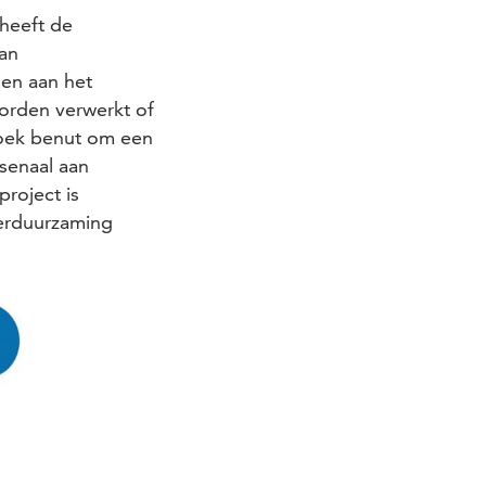
heeft de
van
gen aan het
worden verwerkt of
zoek benut om een
rsenaal aan
project is
erduurzaming