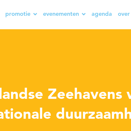
promotie
evenementen
agenda
over
t
landse Zeehavens 
ationale duurzaamh