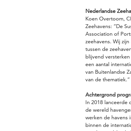
Nederlandse Zeeha
Koen Overtoom, CE
Zeehavens: “De Sust
Association of Por
zeehavens. Wij zij
tussen de zeehaven
blijvend versterke
een aantal internat
van Buitenlandse Z
van de thematiek.
Achtergrond prog
In 2018 lanceerde d
de wereld havengem
werken de havens i
binnen de internat