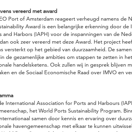
vens vereerd met award
O Port of Amsterdam reageert verheugd namens de N
ainability Award is een belangrijke erkenning door de I
ts and Harbors (IAPH) voor de inspanningen van de Ned
n dan ook zeer vereerd met deze Award. Het project he
s versterkt op het gebied van duurzaamheid. De samen
n in de gezamenlijke ambities om stappen te zetten in h
ionale handelsketens. Ook zullen wij in gesprek blijven m
aken en de Sociaal Economische Raad over IMVO en ver
“
ramma
e International Association for Ports and Harbours (IAPH
eenschap, het World Ports Sustainability Program. Bi
nternationaal samen door kennis en ervaring over duur
ionale havengemeenschap met elkaar te kunnen uitwisse