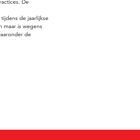
ractices. De
jdens de jaarlijkse
n maar is wegens
 waaronder de