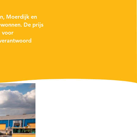
n, Moerdijk en
ewonnen. De prijs
n voor
 verantwoord