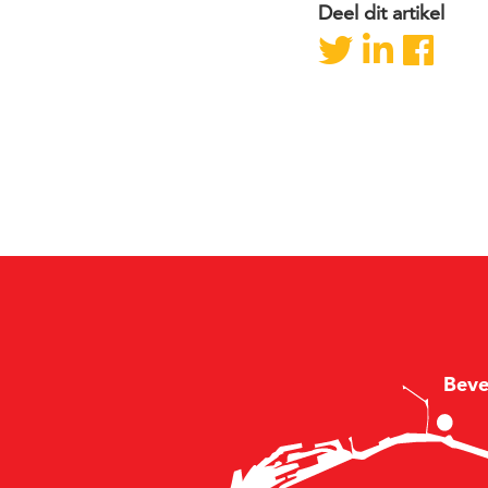
Deel dit artikel
B
e
v