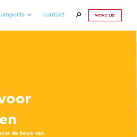
 amports
contact
WORD LID
 voor
ven
voor de bouw van