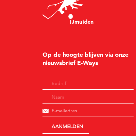
I
Jm
u
i
d
en
Op de hoogte blijven via onze
nieuwsbrief E-Ways