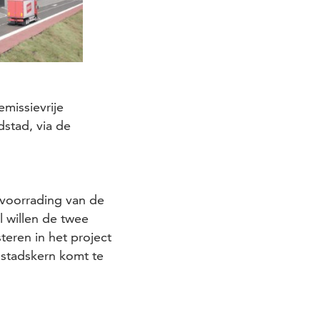
emissievrije
stad, via de
bevoorrading van de
l willen de twee
eren in het project
 stadskern komt te