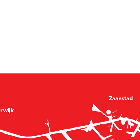
Zaan
stad
e
r
wijk