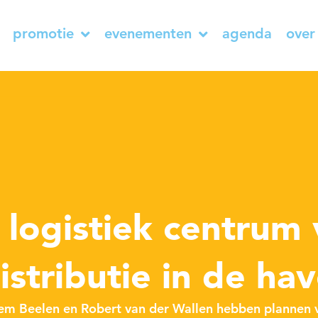
promotie
evenementen
agenda
over
t
logistiek centrum
istributie in de ha
m Beelen en Robert van der Wallen hebben plannen 