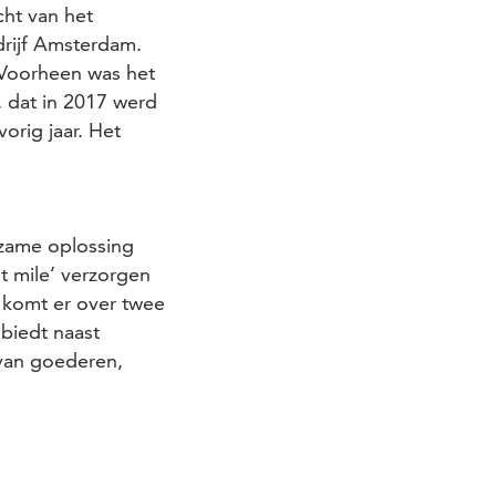
cht van het
drijf Amsterdam.
 Voorheen was het
, dat in 2017 werd
rig jaar. Het
rzame oplossing
t mile’ verzorgen
 komt er over twee
 biedt naast
 van goederen,