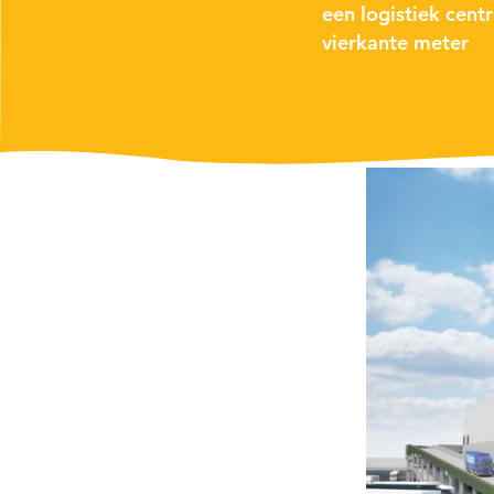
een logistiek cen
vierkante meter