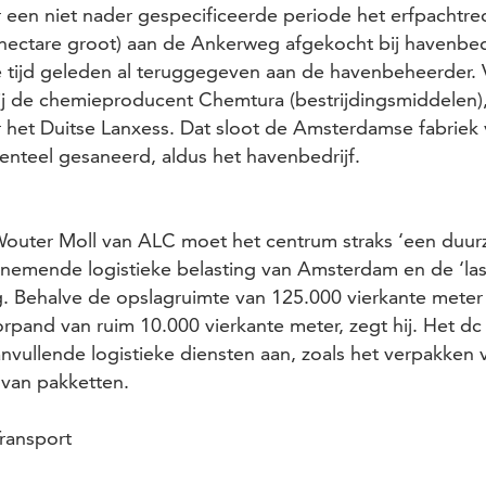
 een niet nader gespecificeerde periode het erfpachtre
 hectare groot) aan de Ankerweg afgekocht bij havenbe
e tijd geleden al teruggegeven aan de havenbeheerder.
bij de chemieproducent Chemtura (bestrijdingsmiddelen)
et Duitse Lanxess. Dat sloot de Amsterdamse fabriek vo
teel gesaneerd, aldus het havenbedrijf.
Wouter Moll van ALC moet het centrum straks ‘een duu
nemende logistieke belasting van Amsterdam en de ‘las
g. Behalve de opslagruimte van 125.000 vierkante meter
rpand van ruim 10.000 vierkante meter, zegt hij. Het dc
anvullende logistieke diensten aan, zoals het verpakken
 van pakketten.
ransport