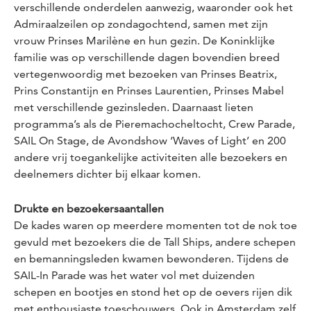
verschillende onderdelen aanwezig, waaronder ook het
Admiraalzeilen op zondagochtend, samen met zijn
vrouw Prinses Marilène en hun gezin. De Koninklijke
familie was op verschillende dagen bovendien breed
vertegenwoordig met bezoeken van Prinses Beatrix,
Prins Constantijn en Prinses Laurentien, Prinses Mabel
met verschillende gezinsleden. Daarnaast lieten
programma’s als de Pieremachocheltocht, Crew Parade,
SAIL On Stage, de Avondshow ‘Waves of Light’ en 200
andere vrij toegankelijke activiteiten alle bezoekers en
deelnemers dichter bij elkaar komen.
Drukte en bezoekersaantallen
De kades waren op meerdere momenten tot de nok toe
gevuld met bezoekers die de Tall Ships, andere schepen
en bemanningsleden kwamen bewonderen. Tijdens de
SAIL-In Parade was het water vol met duizenden
schepen en bootjes en stond het op de oevers rijen dik
met enthousiaste toeschouwers. Ook in Amsterdam zelf