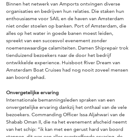
Binnen het netwerk van Amports ontvingen diverse
organisaties en bedrijven hun relaties. Die staken hun
enthousiasme voor SAIL en de haven van Amsterdam
niet onder stoelen op banken. Port of Amsterdam, die
alles op het water in goede banen moest leiden,
spreekt van een succesvol evenement zonder
noemenswaardige calamiteiten. Damen Shiprepair trok
tienduizend bezoekers naar de door het bedrijf
ontwikkelde experience. Huisboot River Dream van
Amsterdam Boat Cruises had nog nooit zoveel mensen
aan boord gehad.
Onvergetelijke ervaring
Internationale bemanningsleden spraken van een
onvergetelijke ervaring dankzij het onthaal van de vele
bezoekers. Commanding Officer Issa Aljahwari van de
Shabab Oman II, die na het evenement afscheid neemt
van het schip: “ik kan met een gerust hard van boord
stappen, dit was een alles overtreffende ervaring, de