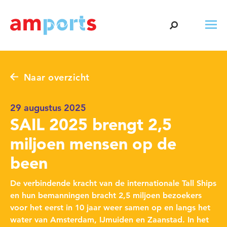
Naar overzicht
29 augustus 2025
SAIL 2025 brengt 2,5
miljoen mensen op de
been
De verbindende kracht van de internationale Tall Ships
en hun bemanningen bracht 2,5 miljoen bezoekers
voor het eerst in 10 jaar weer samen op en langs het
water van Amsterdam, IJmuiden en Zaanstad. In het