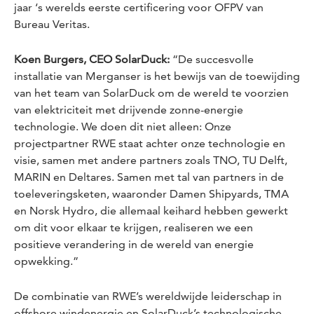
jaar ‘s werelds eerste certificering voor OFPV van
Bureau Veritas.
Koen Burgers, CEO SolarDuck:
“De succesvolle
installatie van Merganser is het bewijs van de toewijding
van het team van SolarDuck om de wereld te voorzien
van elektriciteit met drijvende zonne-energie
technologie. We doen dit niet alleen: Onze
projectpartner RWE staat achter onze technologie en
visie, samen met andere partners zoals TNO, TU Delft,
MARIN en Deltares. Samen met tal van partners in de
toeleveringsketen, waaronder Damen Shipyards, TMA
en Norsk Hydro, die allemaal keihard hebben gewerkt
om dit voor elkaar te krijgen, realiseren we een
positieve verandering in de wereld van energie
opwekking.”
De combinatie van RWE’s wereldwijde leiderschap in
offshore windenergie en SolarDuck’s technologische