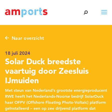
Naar overzicht
18 juli 2024
Solar Duck breedste
vaartuig door Zeesluis
IJmuiden
Met steun van Nederland’s grootste energieproducent
RWE heeft het Nederlands-Noorse bedrijf SolarDuck
haar OFPV (Offshore Floating Photo-Voltaic) platform
geïnstalleerd – een op zee drijvend platform dat