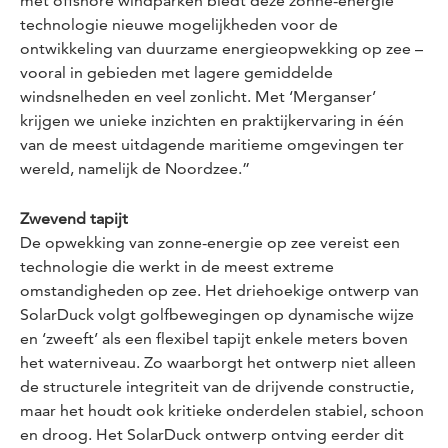
met offshore windparken biedt deze zonne-energie
technologie nieuwe mogelijkheden voor de
ontwikkeling van duurzame energieopwekking op zee –
vooral in gebieden met lagere gemiddelde
windsnelheden en veel zonlicht. Met ‘Merganser’
krijgen we unieke inzichten en praktijkervaring in één
van de meest uitdagende maritieme omgevingen ter
wereld, namelijk de Noordzee.”
Zwevend tapijt
De opwekking van zonne-energie op zee vereist een
technologie die werkt in de meest extreme
omstandigheden op zee. Het driehoekige ontwerp van
SolarDuck volgt golfbewegingen op dynamische wijze
en ‘zweeft’ als een flexibel tapijt enkele meters boven
het waterniveau. Zo waarborgt het ontwerp niet alleen
de structurele integriteit van de drijvende constructie,
maar het houdt ook kritieke onderdelen stabiel, schoon
en droog. Het SolarDuck ontwerp ontving eerder dit