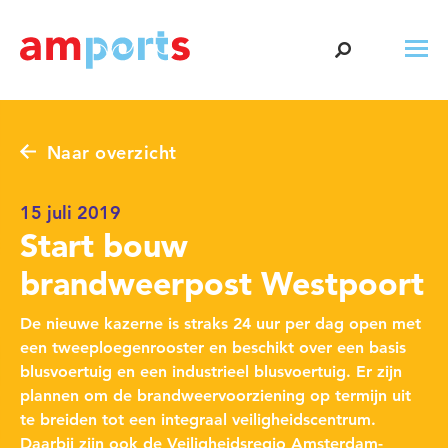
Naar overzicht
15 juli 2019
Start bouw
brandweerpost Westpoort
De nieuwe kazerne is straks 24 uur per dag open met
een tweeploegenrooster en beschikt over een basis
blusvoertuig en een industrieel blusvoertuig. Er zijn
plannen om de brandweervoorziening op termijn uit
te breiden tot een integraal veiligheidscentrum.
Daarbij zijn ook de Veiligheidsregio Amsterdam-