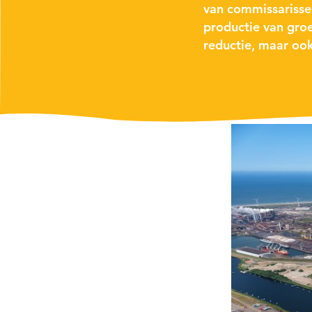
van commissarisse
productie van groe
reductie
, maar oo