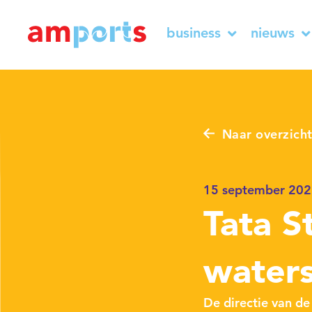
business
nieuws
Naar overzich
15 september 20
Tata S
waters
De directie van de