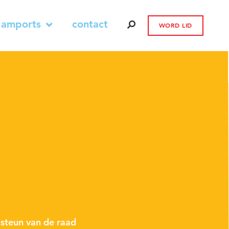
 amports
contact
WORD LID
 steun van de raad