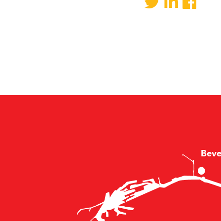
B
e
v