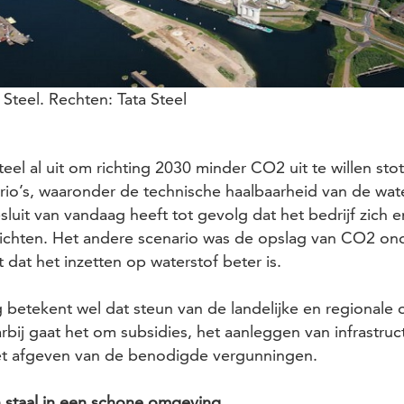
 Steel. Rechten: Tata Steel
teel al uit om richting 2030 minder CO2 uit te willen stot
rio’s, waaronder de technische haalbaarheid van de wat
luit van vandaag heeft tot gevolg dat het bedrijf zich 
 richten. Het andere scenario was de opslag van CO2 on
t dat het inzetten op waterstof beter is.
 betekent wel dat steun van de landelijke en regionale 
arbij gaat het om subsidies, het aanleggen van infrastruc
het afgeven van de benodigde vergunningen.
 staal in een schone omgeving