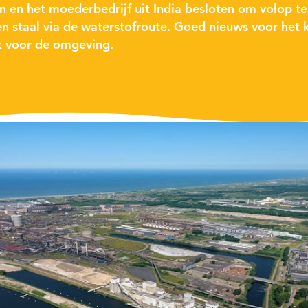
n en het moederbedrijf uit India
besloten om volop te
n staal via de waterstofroute.
Goed nieuws voor het 
k voor de omgeving.