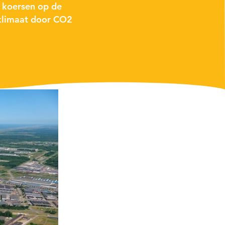
 koersen op de
klimaat door
CO2