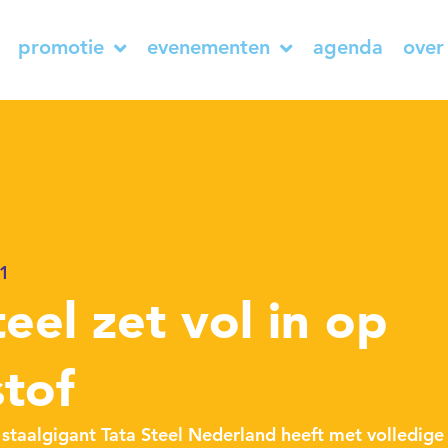
promotie
evenementen
agenda
over
t
21
teel zet vol in op
tof
 staalgigant Tata Steel Nederland heeft met volledige