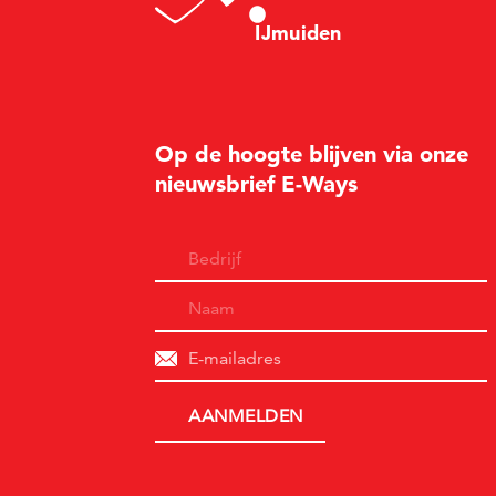
I
Jm
u
i
d
en
Op de hoogte blijven via onze
nieuwsbrief E-Ways