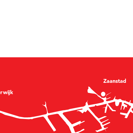
Zaan
stad
e
r
wijk