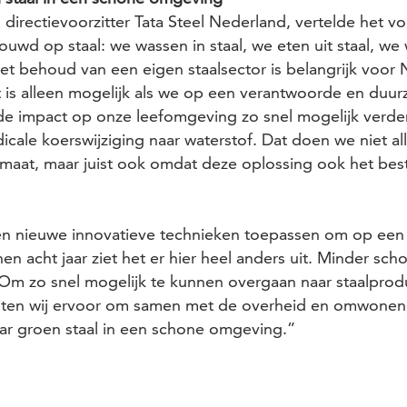
directievoorzitter Tata Steel Nederland, vertelde het v
uwd op staal: we wassen in staal, we eten uit staal, we 
 Het behoud van een eigen staalsector is belangrijk voor
it is alleen mogelijk als we op een verantwoorde en duu
 de impact op onze leefomgeving zo snel mogelijk verde
dicale koerswijziging naar waterstof. Dat doen we niet a
imaat, maar juist ook omdat deze oplossing ook het bes
en nieuwe innovatieve technieken toepassen om op een
nen acht jaar ziet het er hier heel anders uit. Minder sc
. Om zo snel mogelijk te kunnen overgaan naar staalprod
eiten wij ervoor om samen met de overheid en omwonend
ar groen staal in een schone omgeving.”