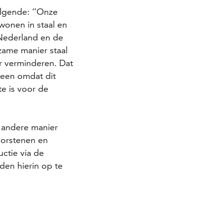
olgende: ’’Onze
wonen in staal en
 Nederland en de
rzame manier staal
r verminderen. Dat
lleen omdat dit
te is voor de
 andere manier
hoorstenen en
uctie via de
en hierin op te