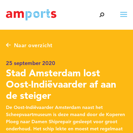
Naar overzicht
25 september 2020
Stad Amsterdam lost
Oost-Indiëvaarder af aan
de steiger
De Oost-Indiëvaarder
Amsterdam
naast het
Scheepvaartmuseum is deze maand door de Koperen
Ploeg naar Damen Shiprepair gesleept voor groot
onderhoud. Het schip lekte en moest met regelmaat