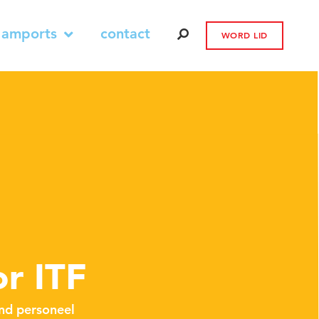
 amports
contact
WORD LID
r ITF
nd personeel