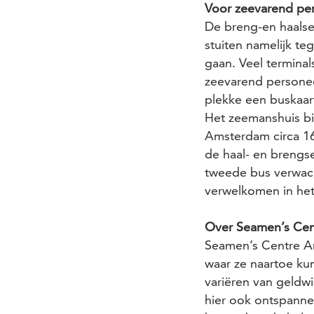
Voor zeevarend per
De breng-en haalse
stuiten namelijk te
gaan. Veel termina
zeevarend personeel
plekke een buskaar
Het zeemanshuis bi
Amsterdam circa 16
de haal- en brengs
tweede bus verwach
verwelkomen in he
Over Seamen’s Ce
Seamen’s Centre Am
waar ze naartoe ku
variëren van geldw
hier ook ontspannen