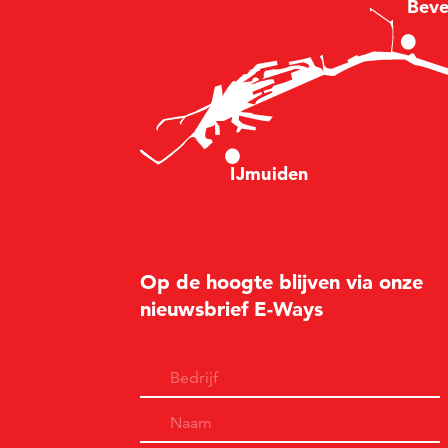
B
e
v
I
Jm
u
i
d
en
Op de hoogte blijven via onze
nieuwsbrief E-Ways