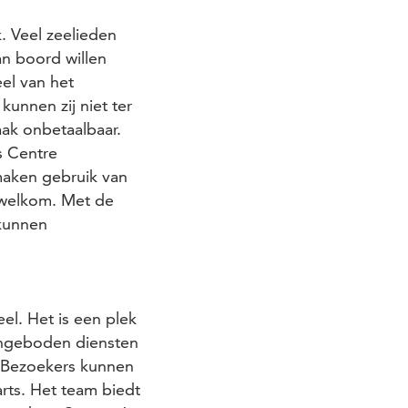
. Veel zeelieden
an boord willen
el van het
kunnen zij niet ter
ak onbetaalbaar.
s Centre
maken gebruik van
 welkom. Met de
 kunnen
l. Het is een plek
angeboden diensten
. Bezoekers kunnen
arts. Het team biedt