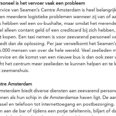
soneel is het vervoer vaak een probleem
rvice van Seamen’s Centre Amsterdam is heel belangrijk
gen meerdere logistieke problemen wanneer zij van of a
ls hebben wel een ov-bushalte, maar omdat het merende
 alleen contant geld of een creditcard bij zich hebben, 
t kopen. Een taxi nemen is voor zeevarend personeel va
edt dan de oplossing. Per jaar verwelkomt het Seamen’
.000 mensen van over de hele wereld. Veel zeelieden 
ervice en de komst van een nieuwe bus is dan ook zeer
t het centrum meer zeelieden te kunnen helpen en te
t zeemanshuis.
ntre Amsterdam
sterdam biedt diverse diensten aan zeevarend personee
nnen als hun schip in de Amsterdamse haven ligt. De a
issel en telefoon tot internettoegang en postbezorging
 aan de bar of tijdens een potje tafeltennis, biljart of d