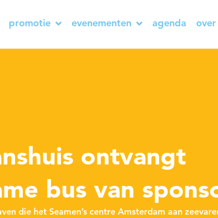
promotie
evenementen
agenda
over
t
nshuis ontvangt
me bus van sponso
haven die het Seamen’s centre Amsterdam aan zeevare