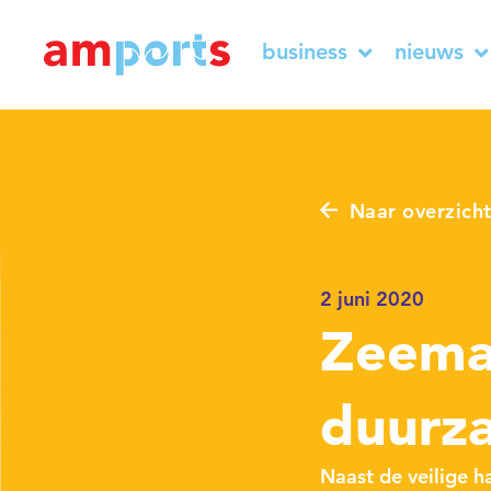
business
nieuws
Naar overzich
2 juni 2020
Zeema
duurza
Naast de veilige 