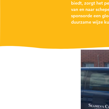
biedt, zorgt het p
van en naar schepe
sponsorde een glo
duurzame wijze ku