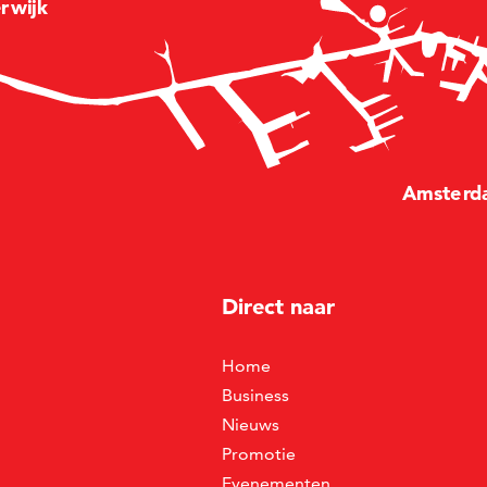
e
r
wijk
Amste
r
d
Direct naar
Home
Business
Nieuws
Promotie
Evenementen