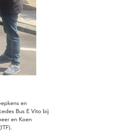
eepkens en
cedes Bus E Vito bij
meer en Koen
ITF).