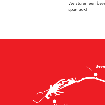
We sturen een beve
spambox!
B
e
v