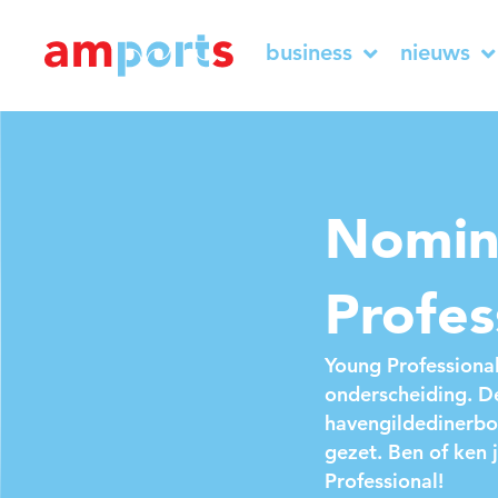
business
nieuws
Nomin
Profes
Young Professiona
onderscheiding. De
havengildedinerbor
gezet. Ben of ken 
Professional!