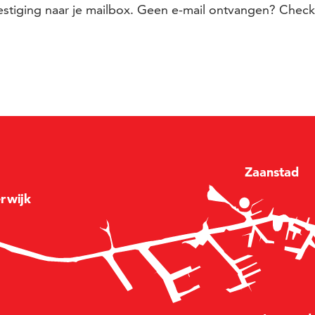
stiging naar je mailbox. Geen e-mail ontvangen? Check
Zaan
stad
e
r
wijk