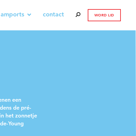
 amports
contact
WORD LID
enen een
dens de pré-
in het zonnetje
mede-Young