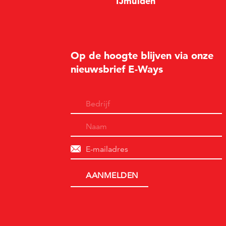
I
Jm
u
i
d
en
Op de hoogte blijven via onze
nieuwsbrief E-Ways