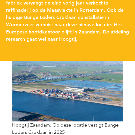
fabriek vervangt de eind vorig jaar verkochte
raffinaderij op de Maasvlakte in Rotterdam. Ook de
huidige Bunge Loders Croklaan constallatie in
Wormerveer verhuist naar deze nieuwe locatie. Het
Europese hoofdkantoor blijft in Zaandam. De afdeling
research gaat wel naar Hoogtij.
Hoogtij Zaandam. Op deze locatie vestigt Bunge
Loders Croklaan in 2025