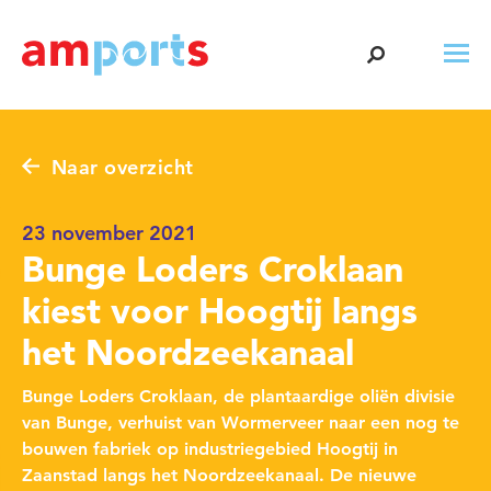
Naar overzicht
23 november 2021
Bunge Loders Croklaan
kiest voor Hoogtij langs
het Noordzeekanaal
Bunge Loders Croklaan, de plantaardige oliën divisie
van Bunge, verhuist van Wormerveer naar een nog te
bouwen fabriek op industriegebied Hoogtij in
Zaanstad langs het Noordzeekanaal. De nieuwe