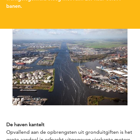
banen.
De haven kantelt
Opvallend aan de opbrengsten uit gronduitgiften is het
grote aandeel in erfpacht uitgegeven vierkante meters