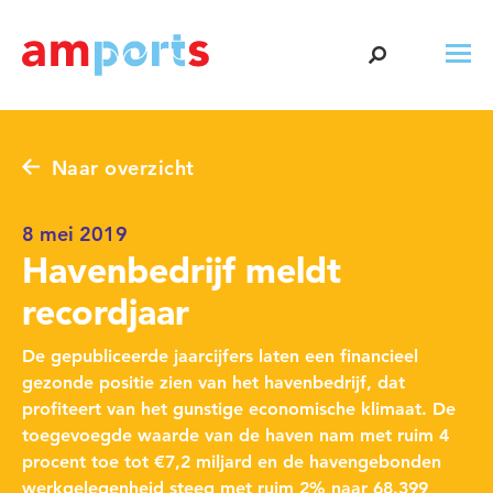
Naar overzicht
8 mei 2019
Havenbedrijf meldt
recordjaar
De gepubliceerde jaarcijfers laten een financieel
gezonde positie zien van het havenbedrijf, dat
profiteert van het gunstige economische klimaat. De
toegevoegde waarde van de haven nam met ruim 4
procent toe tot €7,2 miljard en de havengebonden
werkgelegenheid steeg met ruim 2% naar 68.399