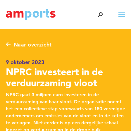
Naar overzicht
9 oktober 2023
NPRC investeert in de
verduurzaming vloot
NPRC gaat 3 miljoen euro investeren in de
verduurzaming van haar vloot. De organisatie noemt
het een collectieve stap voorwaarts van 150 verenigde
ondernemers om emissies van de vloot en in de keten
te verlagen. Niet eerder is op een dergelijke schaal
ingezet op verduurzaming in de droge bulk